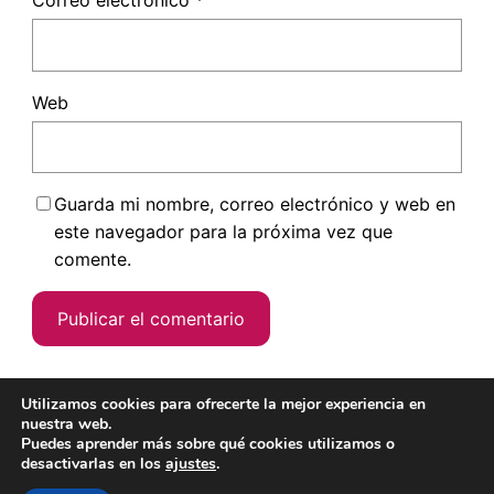
Correo electrónico
*
Web
Guarda mi nombre, correo electrónico y web en
este navegador para la próxima vez que
comente.
Utilizamos cookies para ofrecerte la mejor experiencia en
nuestra web.
Puedes aprender más sobre qué cookies utilizamos o
desactivarlas en los
ajustes
.
Hecho con
cariño
y un poquito de
Wordpress