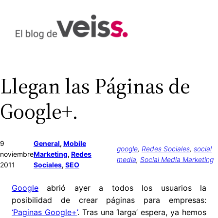
Saltar
al
contenido
Llegan las Páginas de
Google+.
9
General
, 
Mobile
google
, 
Redes Sociales
, 
social
noviembre
Marketing
, 
Redes
media
, 
Social Media Marketing
2011
Sociales
, 
SEO
Google
abrió ayer a todos los usuarios la
posibilidad de crear páginas para empresas:
‘Paginas Google+’
. Tras una ‘larga’ espera, ya hemos