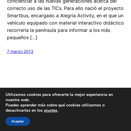
concienciar a las nuevas generaciones acerca del
correcto uso de las TICs. Para ello nació el proyecto
Smartbus, encargado a Alegria Activity, en el que un
vehículo equipado con material interactivo didáctico
recorrería la península para informar a los más
pequeños […]
7 marzo 2013
Utilizamos cookies para ofrecerte la mejor experiencia en
nuestra web.
Hecho con
cariño
y un poquito de
Wordpress
Puedes aprender más sobre qué cookies utilizamos o
Este blog es
Creative Commons
desactivarlas en los
ajustes
.
Aceptar