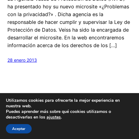
ha presentado hoy su nuevo microsite «¿Problemas
con la privacidad?» . Dicha agencia es la
responsable de hacer cumplir y supervisar la Ley de
Protección de Datos. Veiss ha sido la encargada de
desarrollar el microsite. En la web encontraremos
información acerca de los derechos de los […]
28 enero 2013
Utilizamos cookies para ofrecerte la mejor experiencia en
nuestra web.
Puedes aprender más sobre qué cookies utilizamos o
Hecho con
cariño
y un poquito de
Wordpress
desactivarlas en los
ajustes
.
Este blog es
Creative Commons
Aceptar