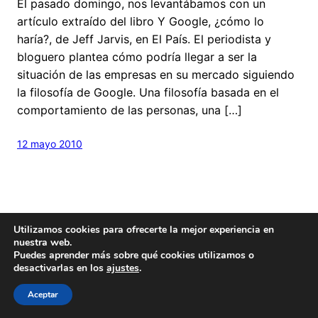
El pasado domingo, nos levantábamos con un
artículo extraído del libro Y Google, ¿cómo lo
haría?, de Jeff Jarvis, en El País. El periodista y
bloguero plantea cómo podría llegar a ser la
situación de las empresas en su mercado siguiendo
la filosofía de Google. Una filosofía basada en el
comportamiento de las personas, una […]
12 mayo 2010
Utilizamos cookies para ofrecerte la mejor experiencia en
nuestra web.
Puedes aprender más sobre qué cookies utilizamos o
Hecho con
cariño
y un poquito de
Wordpress
desactivarlas en los
ajustes
.
Este blog es
Creative Commons
Aceptar