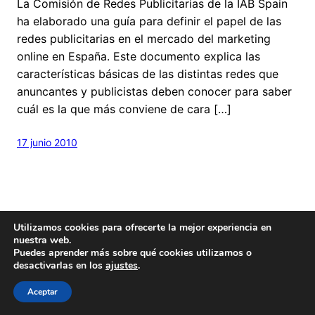
La Comisión de Redes Publicitarias de la IAB Spain
ha elaborado una guía para definir el papel de las
redes publicitarias en el mercado del marketing
online en España. Este documento explica las
características básicas de las distintas redes que
anuncantes y publicistas deben conocer para saber
cuál es la que más conviene de cara […]
17 junio 2010
Utilizamos cookies para ofrecerte la mejor experiencia en
nuestra web.
Puedes aprender más sobre qué cookies utilizamos o
Hecho con
cariño
y un poquito de
Wordpress
desactivarlas en los
ajustes
.
Este blog es
Creative Commons
Aceptar