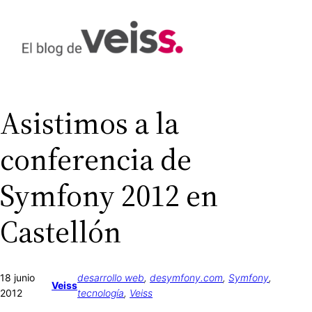
Saltar
al
contenido
Asistimos a la
conferencia de
Symfony 2012 en
Castellón
18 junio
desarrollo web
, 
desymfony.com
, 
Symfony
, 
Veiss
2012
tecnología
, 
Veiss