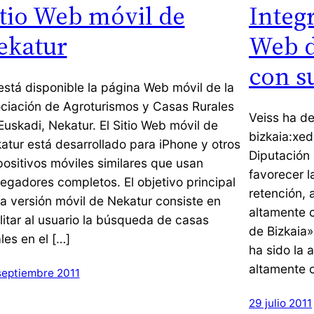
itio Web móvil de
Integr
ekatur
Web d
con s
está disponible la página Web móvil de la
ciación de Agroturismos y Casas Rurales
Veiss ha de
Euskadi, Nekatur. El Sitio Web móvil de
bizkaia:xed
atur está desarrollado para iPhone y otros
Diputación 
positivos móviles similares que usan
favorecer 
egadores completos. El objetivo principal
retención, 
la versión móvil de Nekatur consiste en
altamente c
ilitar al usuario la búsqueda de casas
de Bizkaia»
ales en el […]
ha sido la 
altamente c
septiembre 2011
29 julio 2011