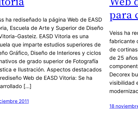
itoria
Web d
para 
ss ha rediseñado la página Web de EASD
oria, Escuela de Arte y Superior de Diseño
Veiss ha re
Vitoria-Gasteiz. EASD Vitoria es una
fabricante 
uela que imparte estudios superiores de
de cortina
eño Gráfico, Diseño de Interiores y ciclos
de 25 años 
mativos de grado superior de Fotografía
componentes
ística e Ilustración. Aspectos destacados
Decorex bu
 rediseño Web de EASD Vitoria: Se ha
visibilidad
arrollado […]
modernizac
iciembre 2011
18 noviembr