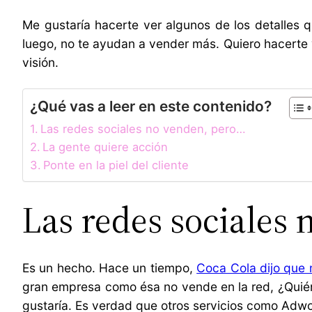
Me gustaría hacerte ver algunos de los detalles
luego, no te ayudan a vender más. Quiero hacerte 
visión.
¿Qué vas a leer en este contenido?
Las redes sociales no venden, pero…
La gente quiere acción
Ponte en la piel del cliente
Las redes sociales
Es un hecho. Hace un tiempo,
Coca Cola dijo que 
gran empresa como ésa no vende en la red, ¿Quién 
gustaría. Es verdad que otros servicios como Adwo