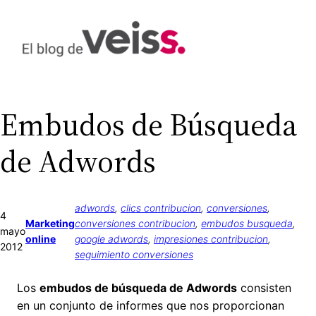
Saltar
al
contenido
Embudos de Búsqueda
de Adwords
adwords
, 
clics contribucion
, 
conversiones
, 
4
Marketing
conversiones contribucion
, 
embudos busqueda
, 
mayo
online
google adwords
, 
impresiones contribucion
, 
2012
seguimiento conversiones
Los
embudos de búsqueda de Adwords
consisten
en un conjunto de informes que nos proporcionan