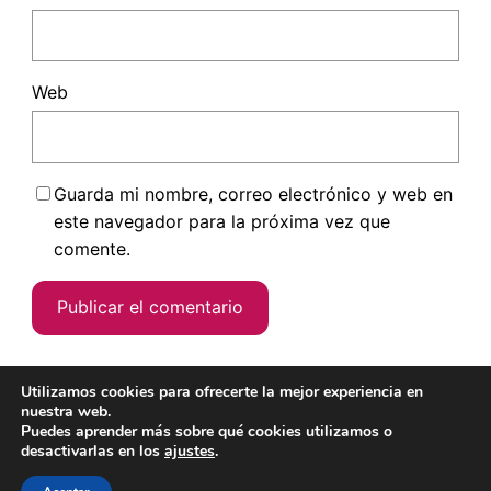
Web
Guarda mi nombre, correo electrónico y web en
este navegador para la próxima vez que
comente.
Utilizamos cookies para ofrecerte la mejor experiencia en
nuestra web.
Puedes aprender más sobre qué cookies utilizamos o
desactivarlas en los
ajustes
.
Hecho con
cariño
y un poquito de
Wordpress
Este blog es
Creative Commons