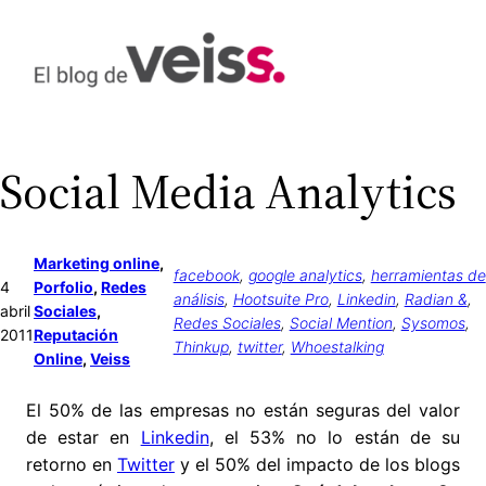
Saltar
al
contenido
Social Media Analytics
Marketing online
, 
facebook
, 
google analytics
, 
herramientas de
4
Porfolio
, 
Redes
análisis
, 
Hootsuite Pro
, 
Linkedin
, 
Radian &
, 
abril
Sociales
, 
Redes Sociales
, 
Social Mention
, 
Sysomos
, 
2011
Reputación
Thinkup
, 
twitter
, 
Whoestalking
Online
, 
Veiss
El 50% de las empresas no están seguras del valor
de estar en
Linkedin
, el 53% no lo están de su
retorno en
Twitter
y el 50% del impacto de los blogs