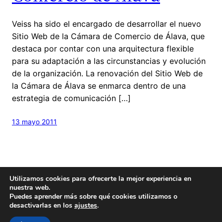
Veiss ha sido el encargado de desarrollar el nuevo
Sitio Web de la Cámara de Comercio de Álava, que
destaca por contar con una arquitectura flexible
para su adaptación a las circunstancias y evolución
de la organización. La renovación del Sitio Web de
la Cámara de Álava se enmarca dentro de una
estrategia de comunicación […]
13 mayo 2011
Utilizamos cookies para ofrecerte la mejor experiencia en
nuestra web.
Puedes aprender más sobre qué cookies utilizamos o
desactivarlas en los
ajustes
.
Hecho con
cariño
y un poquito de
Wordpress
Este blog es
Creative Commons