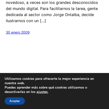
novedoso, a veces son los grandes desconocidos
del mundo digital. Para facilitarnos la tarea, gente
dedicada al sector como Jorge Ontalba, decide
ilustrarnos con un […]
30 enero 2009
Hecho con
cariño
y un poquito de
Wordpress
Utilizamos cookies para ofrecerte la mejor experiencia en
Este blog es
Creative Commons
nuestra web.
Puedes aprender más sobre qué cookies utilizamos o
desactivarlas en los
ajustes
.
Aceptar