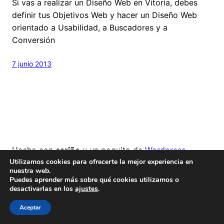
Si vas a realizar un Diseño Web en Vitoria, debes
definir tus Objetivos Web y hacer un Diseño Web
orientado a Usabilidad, a Buscadores y a
Conversión
7 junio 2013
Hecho con
cariño
y un poquito de
Wordpress
Utilizamos cookies para ofrecerte la mejor experiencia en
Este blog es
Creative Commons
nuestra web.
Puedes aprender más sobre qué cookies utilizamos o
desactivarlas en los
ajustes
.
Aceptar