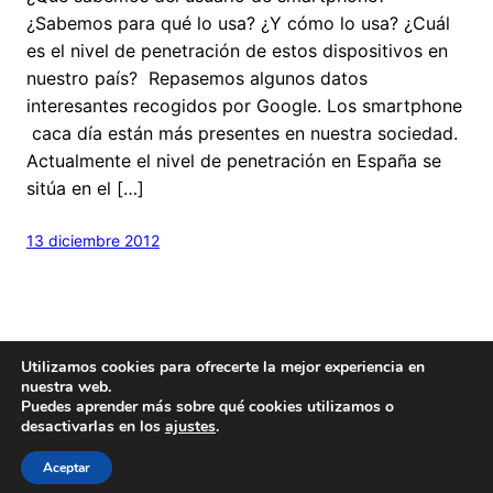
¿Sabemos para qué lo usa? ¿Y cómo lo usa? ¿Cuál
es el nivel de penetración de estos dispositivos en
nuestro país? Repasemos algunos datos
interesantes recogidos por Google. Los smartphone
caca día están más presentes en nuestra sociedad.
Actualmente el nivel de penetración en España se
sitúa en el […]
13 diciembre 2012
Utilizamos cookies para ofrecerte la mejor experiencia en
nuestra web.
Puedes aprender más sobre qué cookies utilizamos o
desactivarlas en los
ajustes
.
Hecho con
cariño
y un poquito de
Wordpress
Este blog es
Creative Commons
Aceptar