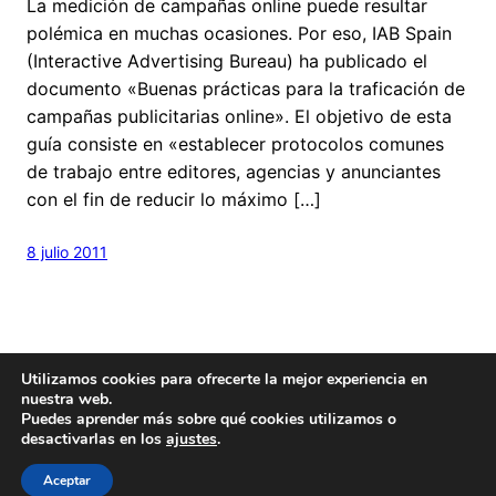
La medición de campañas online puede resultar
polémica en muchas ocasiones. Por eso, IAB Spain
(Interactive Advertising Bureau) ha publicado el
documento «Buenas prácticas para la traficación de
campañas publicitarias online». El objetivo de esta
guía consiste en «establecer protocolos comunes
de trabajo entre editores, agencias y anunciantes
con el fin de reducir lo máximo […]
8 julio 2011
Utilizamos cookies para ofrecerte la mejor experiencia en
nuestra web.
Puedes aprender más sobre qué cookies utilizamos o
desactivarlas en los
ajustes
.
Hecho con
cariño
y un poquito de
Wordpress
Este blog es
Creative Commons
Aceptar