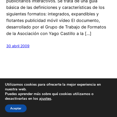
publicitarios interactivos. Se trata de una guía
básica de las definiciones y características de los
siguientes formatos: integrados, expandibles y
flotantes publicidad móvil vídeo El documento,
desarrollado por el Grupo de Trabajo de Formatos
de la Asociación con Yago Castillo a la […]
30 abril 2009
Utilizamos cookies para ofrecerte la mejor experiencia en
nuestra web.
Hecho con
cariño
y un poquito de
Wordpress
Puedes aprender más sobre qué cookies utilizamos o
Este blog es
Creative Commons
desactivarlas en los
ajustes
.
Aceptar