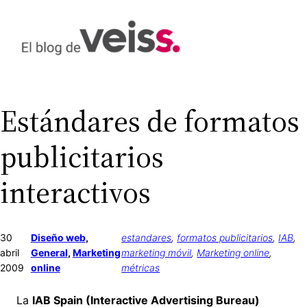
Saltar
al
contenido
Estándares de formatos
publicitarios
interactivos
30
Diseño web
, 
estandares
, 
formatos publicitarios
, 
IAB
, 
abril
General
, 
Marketing
marketing móvil
, 
Marketing online
, 
2009
online
métricas
La
IAB Spain (Interactive Advertising Bureau)