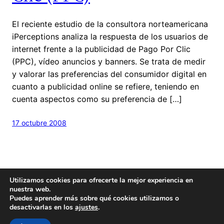
El reciente estudio de la consultora norteamericana
iPerceptions analiza la respuesta de los usuarios de
internet frente a la publicidad de Pago Por Clic
(PPC), vídeo anuncios y banners. Se trata de medir
y valorar las preferencias del consumidor digital en
cuanto a publicidad online se refiere, teniendo en
cuenta aspectos como su preferencia de […]
17 octubre 2008
Utilizamos cookies para ofrecerte la mejor experiencia en
nuestra web.
Puedes aprender más sobre qué cookies utilizamos o
desactivarlas en los
ajustes
.
Hecho con
cariño
y un poquito de
Wordpress
Este blog es
Creative Commons