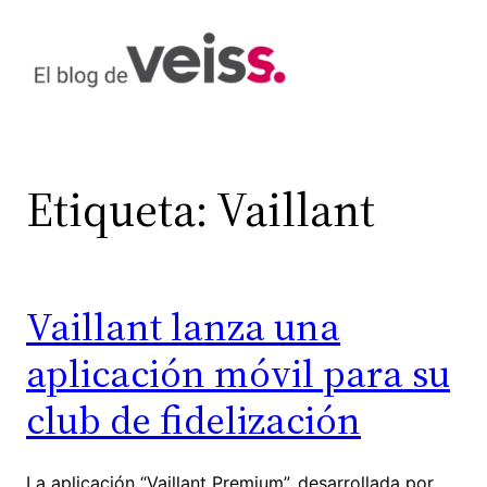
Saltar
al
contenido
Etiqueta:
Vaillant
Vaillant lanza una
aplicación móvil para su
club de fidelización
La aplicación “Vaillant Premium”, desarrollada por