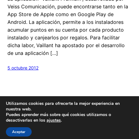
Veiss Comunicación, puede encontrarse tanto en la
App Store de Apple como en Google Play de
Android. La aplicación, permite a los instaladores
acumular puntos en su cuenta por cada producto
instalado y canjearlos por regalos. Para facilitar
dicha labor, Vaillant ha apostado por el desarrollo
de una aplicación […]
5 octubre 2012
Utilizamos cookies para ofrecerte la mejor experiencia en
nuestra web.
Puedes aprender más sobre qué cookies utilizamos o
desactivarlas en los
ajustes
.
Hecho con
cariño
y un poquito de
Wordpress
Este blog es
Creative Commons
Aceptar