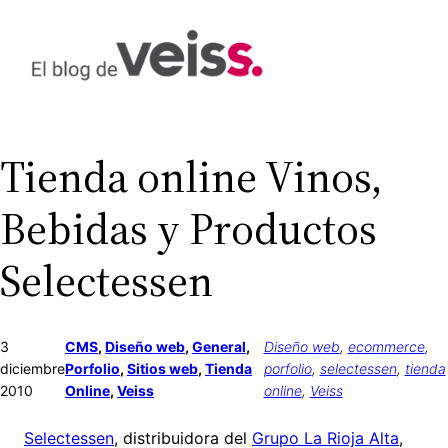
Saltar
al
contenido
Tienda online Vinos,
Bebidas y Productos
Selectessen
3
CMS
, 
Diseño web
, 
General
, 
Diseño web
, 
ecommerce
, 
diciembre
Porfolio
, 
Sitios web
, 
Tienda
porfolio
, 
selectessen
, 
tienda
2010
Online
, 
Veiss
online
, 
Veiss
Selectessen
, distribuidora del
Grupo La Rioja Alta
,