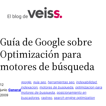
Saltar
al
contenido
Guía de Google sobre
Optimización para
motores de búsqueda
google
, 
guia seo
, 
herramientas seo
, 
indexabilidad
, 
12
indexacion
, 
motores de busqueda
, 
optimizacion para
junio
General
motores de busqueda
, 
posicionamiento en
2009
buscadores
, 
rastreo
, 
search engine optimization