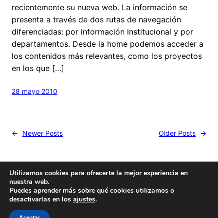
recientemente su nueva web. La información se
presenta a través de dos rutas de navegación
diferenciadas: por información institucional y por
departamentos. Desde la home podemos acceder a
los contenidos más relevantes, como los proyectos
en los que […]
28 mayo 2010
←
Newer Posts
Older Posts
→
Utilizamos cookies para ofrecerte la mejor experiencia en
nuestra web.
Puedes aprender más sobre qué cookies utilizamos o
desactivarlas en los
ajustes
.
Hecho con
cariño
y un poquito de
Wordpress
Este blog es
Creative Commons
Aceptar