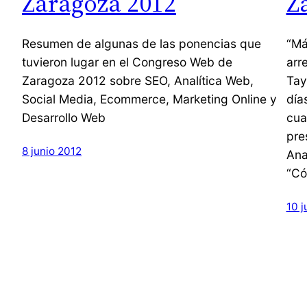
Zaragoza 2012
Z
Resumen de algunas de las ponencias que
“Má
tuvieron lugar en el Congreso Web de
arr
Zaragoza 2012 sobre SEO, Analítica Web,
Tay
Social Media, Ecommerce, Marketing Online y
día
Desarrollo Web
cua
pre
8 junio 2012
Ana
“Có
10 j