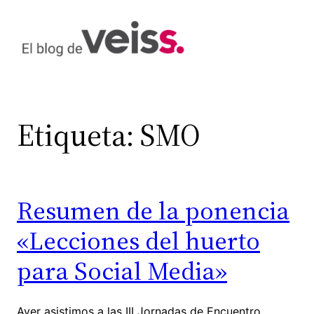
Saltar
al
contenido
Etiqueta:
SMO
Resumen de la ponencia
«Lecciones del huerto
para Social Media»
Ayer asistimos a las III Jornadas de Encuentro