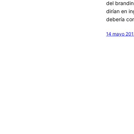
del brandi
dirían en i
debería co
14 mayo 201